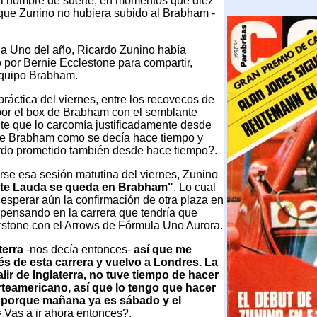
al hombre de suerte, en momentos que diez
 que Zunino no hubiera subido al Brabham -
la Uno del año, Ricardo Zunino había
 por Bernie Ecclestone para compartir,
 equipo Brabham.
práctica del viernes, entre los recovecos de
por el box de Brabham con el semblante
te que lo carcomía justificadamente desde
de Brabham como se decía hace tiempo y
erdo prometido también desde hace tiempo?.
rse esa sesión matutina del viernes, Zunino
te Lauda se queda en Brabham"
. Lo cual
sperar aún la confirmación de otra plaza en
 pensando en la carrera que tendría que
erstone con el Arrows de Fórmula Uno Aurora.
terra
-nos decía entonces-
así que me
s de esta carrera y vuelvo a Londres. La
lir de Inglaterra, no tuve tiempo de hacer
rteamericano, así que lo tengo que hacer
 porque mañana ya es sábado y el
 ¿Vas a ir ahora entonces?.