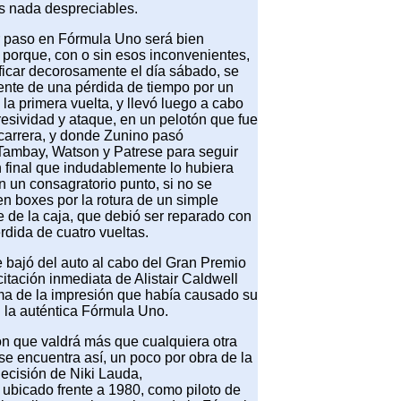
s nada despreciables.
r paso en Fórmula Uno será bien
 porque, con o sin esos inconvenientes,
ificar decorosamente el día sábado, se
nte de una pérdida de tiempo por un
la primera vuelta, y llevó luego a cabo
resividad y ataque, en un pelotón que fue
 carrera, y donde Zunino pasó
Tambay, Watson y Patrese para seguir
 final que indudablemente lo hubiera
un consagratorio punto, si no se
en boxes por la rotura de un simple
aje de la caja, que debió ser reparado con
rdida de cuatro vueltas.
bajó del auto al cabo del Gran Premio
citación inmediata de Alistair Caldwell
oma de la impresión que había causado su
n la auténtica Fórmula Uno.
ón que valdrá más que cualquiera otra
se encuentra así, un poco por obra de la
decisión de Niki Lauda,
ubicado frente a 1980, como piloto de