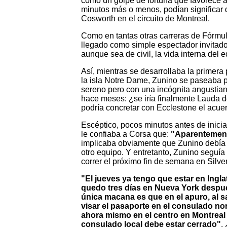
como un golpe de fortuna que favorece 
minutos más o menos, podían significar
Cosworth en el circuito de Montreal.
Como en tantas otras carreras de Fórmu
llegado como simple espectador invitado
aunque sea de civil, la vida interna del
Así, mientras se desarrollaba la primera 
la isla Notre Dame, Zunino se paseaba 
sereno pero con una incógnita angustian
hace meses: ¿se iría finalmente Lauda 
podría concretar con Ecclestone el acu
Escéptico, pocos minutos antes de inicia
le confiaba a Corsa que:
"Aparentemen
implicaba obviamente que Zunino debía e
otro equipo. Y entretanto, Zunino seguía
correr el próximo fin de semana en Silv
"El jueves ya tengo que estar en Ingla
quedo tres días en Nueva York despué
única macana es que en el apuro, al sa
visar el pasaporte en el consulado no
ahora mismo en el centro en Montreal
consulado local debe estar cerrado"
.