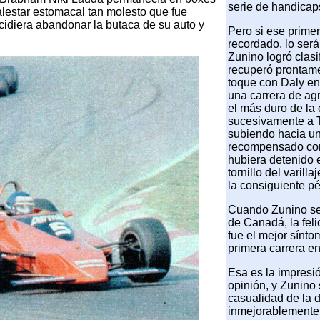
serie de handicap
lestar estomacal tan molesto que fue
cidiera abandonar la butaca de su auto y
Pero si ese prime
recordado, lo será
Zunino logró clas
recuperó prontame
toque con Daly en 
una carrera de ag
el más duro de la
sucesivamente a 
subiendo hacia un
recompensado con 
hubiera detenido 
tornillo del varill
la consiguiente pé
Cuando Zunino se 
de Canadá, la feli
fue el mejor sínt
primera carrera e
Esa es la impresi
opinión, y Zunino 
casualidad de la 
inmejorablemente 