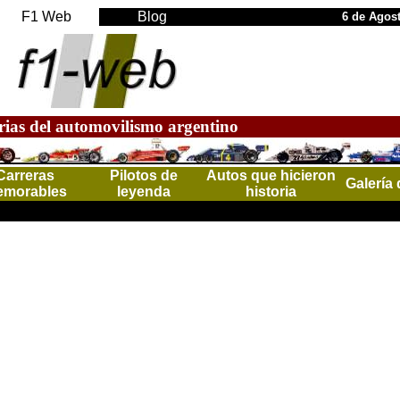
F1 Web
Blog
6 de Agos
rias del automovilismo argentino
Carreras
Pilotos de
Autos que hicieron
Galería 
morables
leyenda
historia