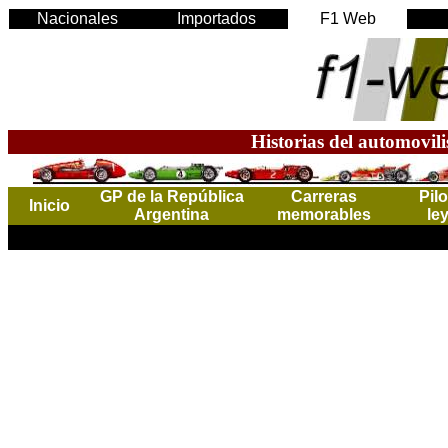
Nacionales
Importados
F1 Web
Historias del automovil
GP de la República
Carreras
Pil
Inicio
Argentina
memorables
le