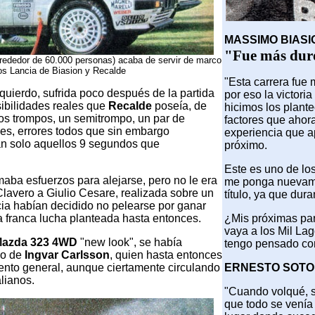
MASSIMO BIASI
"Fue más duro
lrededor de 60.000 personas) acaba de servir de marco
los Lancia de Biasion y Recalde
"Esta carrera fue 
quierdo, sufrida poco después de la partida
por eso la victor
sibilidades reales que
Recalde
poseía, de
hicimos los plant
dos trompos, un semitrompo, un par de
factores que ahor
es, errores todos que sin embargo
experiencia que 
an solo aquellos 9 segundos que
próximo.
Este es uno de los
imaba esfuerzos para alejarse, pero no le era
me ponga nuevamen
 Clavero a Giulio Cesare, realizada sobre un
título, ya que dur
ia habían decidido no pelearse por ganar
a franca lucha planteada hasta entonces.
¿Mis próximas part
vaya a los Mil Lag
azda 323 4WD
"new look", se había
tengo pensado com
no de
Ingvar Carlsson
, quien hasta entonces
iento general, aunque ciertamente circulando
ERNESTO SOTO
alianos.
"Cuando volqué, 
que todo se venía 