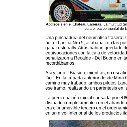
Apoteosis en el Chateau Carreras. La multitud (a
para el paseo triunfal de 
Una pinchadura del neumático trasero iz
por el Lancia Nro 5, acababa con las po
ganar este rally. Atrás habían quedado 
equivocaciones con la caja de velocidad
penalizaron a Recalde - Del Buono en t
recordábamos.
Asi y todo... Biasion, mientras, no escat
fácil. En la trepada anterior desde Mina
camino muy trabado, ambos pilotos Lanc
ese tramo, realizando un paréntesis en l
La preocupación inicial causada por el
M
disipado completamente con el abando
era el inamovible tercero en el ordenam
en un nivel inferior al de los productos it