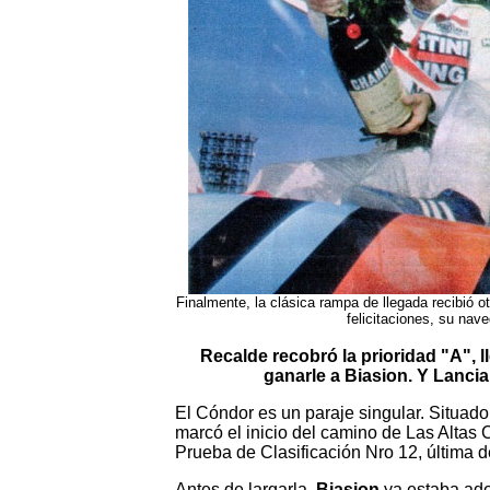
Finalmente, la clásica rampa de llegada recibió ot
felicitaciones, su na
Recalde recobró la prioridad "A", l
ganarle a Biasion. Y Lanci
El Cóndor es un paraje singular. Situa
marcó el inicio del camino de Las Altas C
Prueba de Clasificación Nro 12, última de
Antes de largarla,
Biasion
ya estaba ade