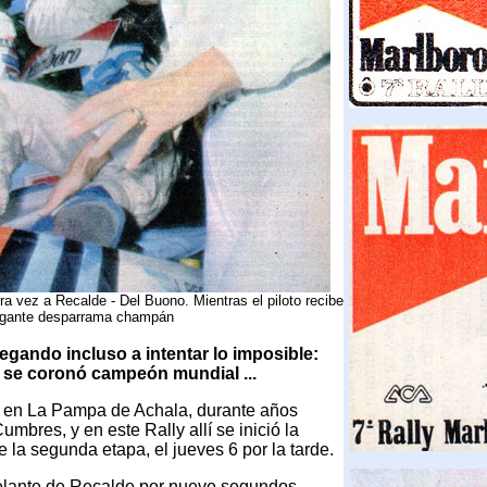
ra vez a Recalde - Del Buono. Mientras el piloto recibe
vegante desparrama champán
legando incluso a intentar lo imposible:
a se coronó campeón mundial ...
do en La Pampa de Achala, durante años
umbres, y en este Rally allí se inició la
 la segunda etapa, el jueves 6 por la tarde.
lante de Recalde por nueve segundos.