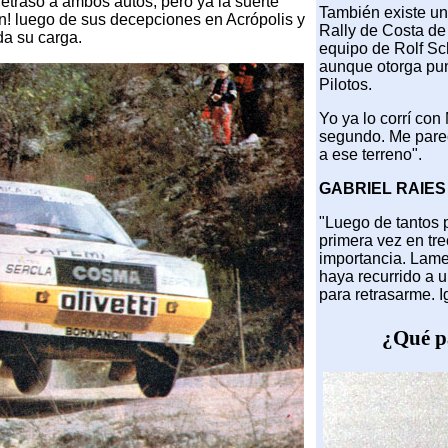
etrasó a ambos autos, pero ya la suerte
También existe una
in! luego de sus decepciones en Acrópolis y
Rally de Costa de
da su carga.
equipo de Rolf Sch
aunque otorga pu
Pilotos.
Yo ya lo corrí co
segundo. Me parec
a ese terreno".
GABRIEL RAIES
"Luego de tantos 
primera vez en tr
importancia. Lam
haya recurrido a u
para retrasarme. I
¿Qué p