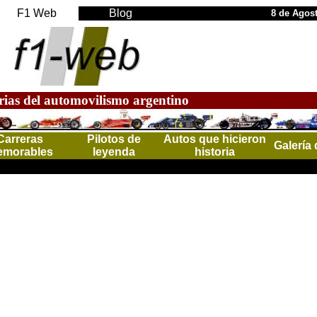
F1 Web
Blog
8 de Agos
rias del automovilismo argentino
Carreras
Pilotos de
Autos que hicieron
Galería 
morables
leyenda
historia