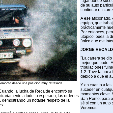
lugar donde suced
de su auto particu
continuar en carre
A ese aficionado, 
equipo, que traba
prácticamente nue
Por entonces, pen
utópico, pues la 
único que me inter
JORGE RECAL
"La carrera se dio
mejor que pude. E
tripulaciones fuim
1-2. Tuve la poca
debido a que el au
 Remontó desde una posición muy retrasada
Y en cuanto a las
suceder en cualqu
 Cuando la lucha de Recalde encontró su
momentos clave. A
ntrariamente a todo lo esperado, las órdenes
San Remo, para el
, demostrando un notable respeto de la
sé si con un auto d
es.
Veremos.