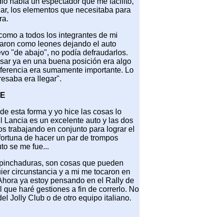
ió había un espectador que me facilitó,
lar, los elementos que necesitaba para
ra.
como a todos los integrantes de mi
jaron como leones dejando el auto
vo "de abajo", no podía defraudarlos.
sar ya en una buena posición era algo
diferencia era sumamente importante. Lo
esaba era llegar".
DE
 de esta forma y yo hice las cosas lo
l Lancia es un excelente auto y las dos
os trabajando en conjunto para lograr el
 fortuna de hacer un par de trompos
to se me fue...
 pinchaduras, son cosas que pueden
ier circunstancia y a mi me tocaron en
hora ya estoy pensando en el Rally de
 que haré gestiones a fin de correrlo. No
el Jolly Club o de otro equipo italiano.