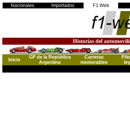
Nacionales
Importados
F1 Web
Historias del automovil
GP de la República
Carreras
Pil
Inicio
Argentina
memorables
le