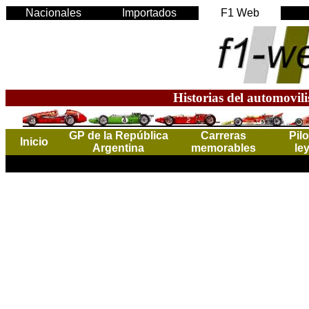
Nacionales
Importados
F1 Web
Historias del automovil
GP de la República
Carreras
Pil
Inicio
Argentina
memorables
le