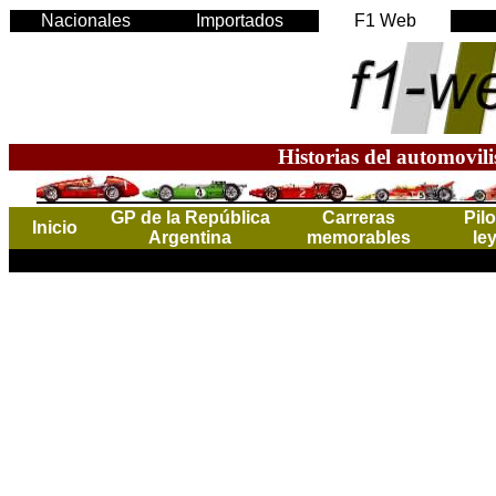
Nacionales
Importados
F1 Web
Historias del automovil
GP de la República
Carreras
Pil
Inicio
Argentina
memorables
le