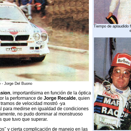
Tiempo de aplaudido f
 - Jorge Del Buono
asion
, importantísima en función de la óptica
or la performance de
Jorge Recalde
, quien
 tramos de velocidad mostró -ya
eal para medirse en igualdad de condiciones
iamente, no pudo dominar al monstruoso
s que tuvo que superar.
s" y cierta complicación de manejo en las