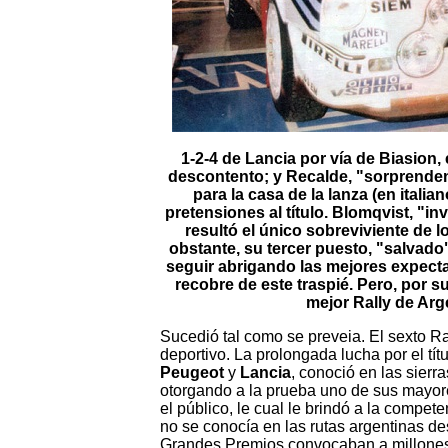
1-2-4 de Lancia por vía de Biasion, 
descontento; y Recalde, "sorprenden
para la casa de la lanza (en italia
pretensiones al título. Blomqvist, "i
resultó el único sobreviviente de l
obstante, su tercer puesto, "salvado"
seguir abrigando las mejores expectat
recobre de este traspié. Pero, por 
mejor Rally de Arg
Sucedió tal como se preveia. El sexto Ral
deportivo. La prolongada lucha por el tí
Peugeot
y
Lancia
, conoció en las sier
otorgando a la prueba uno de sus mayore
el público, le cual le brindó a la compe
no se conocía en las rutas argentinas de
Grandes Premios convocaban a millones