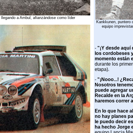
o llegando a Ambul, afianzándose como líder
Kankkunen, puntero d
equipo imprevista
-
"¡Y desde aquí
los cordobeses y
momento están en 
durante los primer
etapa).
-
"¡Nooo...! ¿Reca
Nosotros tenemos
puede agregar un
Recalde en la Arg
haremos correr a
En lo que hace a
no hay planes pa
le puedo decir e
ha hecho Jorge e
equipo Lancia Marti