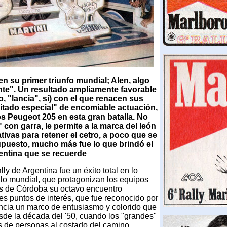
en su primer triunfo mundial; Alen, algo
te". Un resultado ampliamente favorable
no, "lancia", sí) con el que renacen sus
nvitado especial" de encomiable actuación,
os Peugeot 205 en esta gran batalla. No
 con garra, le permite a la marca del león
ivas para retener el cetro, a poco que se
supuesto, mucho más fue lo que brindó el
entina que se recuerde
ly de Argentina fue un éxito total en lo
tulo mundial, que protagonizan los equipos
ras de Córdoba su octavo encuentro
s puntos de interés, que fue reconocido por
tencia un marco de entusiasmo y colorido que
sde la década del '50, cuando los "grandes"
 de personas al costado del camino.