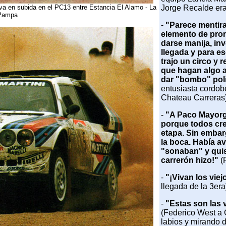
rva en subida en el PC13 entre Estancia El Alamo - La
Jorge Recalde era
Pampa
-
"Parece mentir
elemento de prom
darse manija, inv
llegada y para e
trajo un circo y 
que hagan algo as
dar "bombo" polí
entusiasta cordob
Chateau Carreras)
-
"A Paco Mayorga
porque todos cre
etapa. Sin embar
la boca. Había a
"sonaban" y quis
carrerón hizo!"
(
-
"¡Vivan los viejo
llegada de la 3era
-
"Estas son las 
(Federico West a 
labios y mirando d