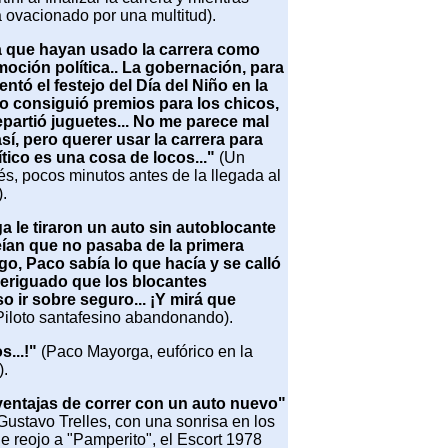
 ovacionado por una multitud).
a que hayan usado la carrera como
oción política.. La gobernación, para
entó el festejo del Día del Niño en la
so consiguió premios para los chicos,
repartió juguetes... No me parece mal
í, pero querer usar la carrera para
tico es una cosa de locos..."
(Un
és, pocos minutos antes de la llegada al
.
 le tiraron un auto sin autoblocante
ían que no pasaba de la primera
go, Paco sabía lo que hacía y se calló
veriguado que los blocantes
o ir sobre seguro... ¡Y mirá que
Piloto santafesino abandonando).
s...!"
(Paco Mayorga, eufórico en la
).
ventajas de correr con un auto nuevo"
Gustavo Trelles, con una sonrisa en los
e reojo a "Pamperito", el Escort 1978