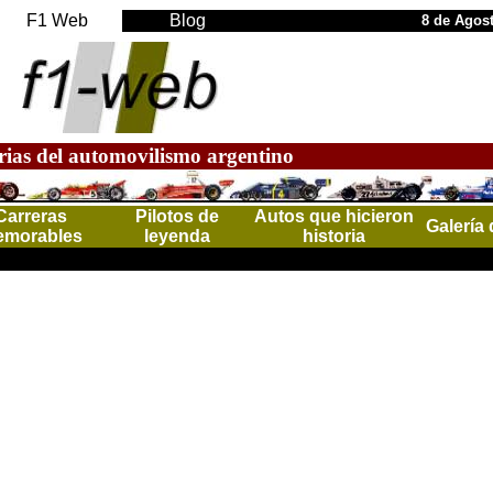
F1 Web
Blog
8 de Agos
rias del automovilismo argentino
Carreras
Pilotos de
Autos que hicieron
Galería 
morables
leyenda
historia