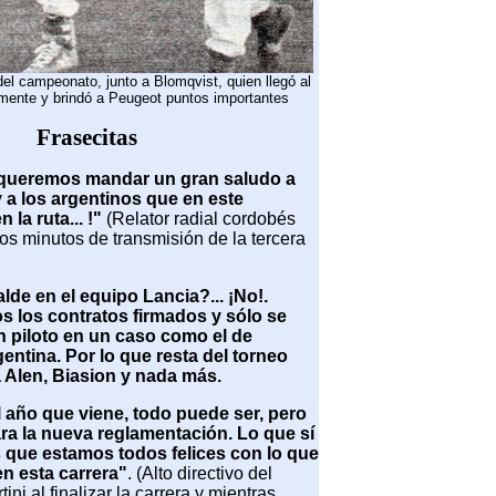
el campeonato, junto a Blomqvist, quien llegó al
mente y brindó a Peugeot puntos importantes
Frasecitas
 queremos mandar un gran saludo a
 a los argentinos que en este
la ruta... !"
(Relator radial cordobés
os minutos de transmisión de la tercera
lde en el equipo Lancia?... ¡No!.
 los contratos firmados y sólo se
 piloto en un caso como el de
entina. Por lo que resta del torneo
 Alen, Biasion y nada más.
l año que viene, todo puede ser, pero
ra la nueva reglamentación. Lo que sí
s que estamos todos felices con lo que
n esta carrera"
. (Alto directivo del
ni al finalizar la carrera y mientras